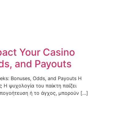
act Your Casino
ds, and Payouts
eks: Bonuses, Odds, and Payouts Η
ς Η ψυχολογία του παίκτη παίζει
 απογοήτευση ή το άγχος, μπορούν […]