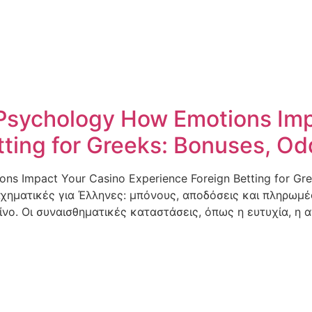
 Psychology How Emotions Imp
tting for Greeks: Bonuses, Od
ns Impact Your Casino Experience Foreign Betting for Gre
ιχηματικές για Έλληνες: μπόνους, αποδόσεις και πληρωμέ
ίνο. Οι συναισθηματικές καταστάσεις, όπως η ευτυχία, η