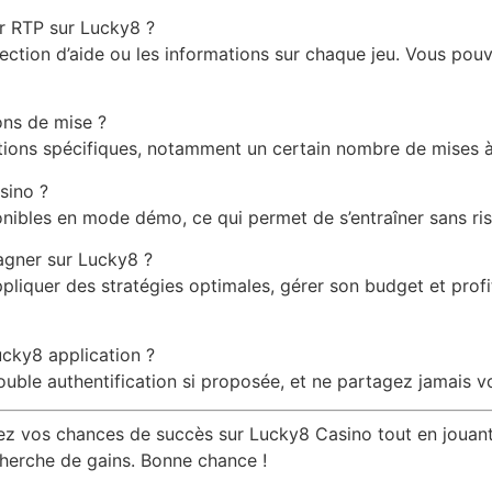
ur RTP sur Lucky8 ?
ection d’aide ou les informations sur chaque jeu. Vous pouv
ons de mise ?
ions spécifiques, notamment un certain nombre de mises à e
sino ?
onibles en mode démo, ce qui permet de s’entraîner sans ris
 gagner sur Lucky8 ?
ppliquer des stratégies optimales, gérer son budget et pro
cky8 application ?
 double authentification si proposée, et ne partagez jamais
rez vos chances de succès sur Lucky8 Casino tout en jouan
recherche de gains. Bonne chance !