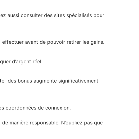
ez aussi consulter des sites spécialisés pour
ffectuer avant de pouvoir retirer les gains.
quer d’argent réel.
fiter des bonus augmente significativement
 vos coordonnées de connexion.
t de manière responsable. N’oubliez pas que