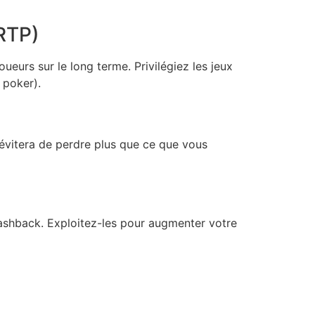
(RTP)
eurs sur le long terme. Privilégiez les jeux
 poker).
 évitera de perdre plus que ce que vous
cashback. Exploitez-les pour augmenter votre