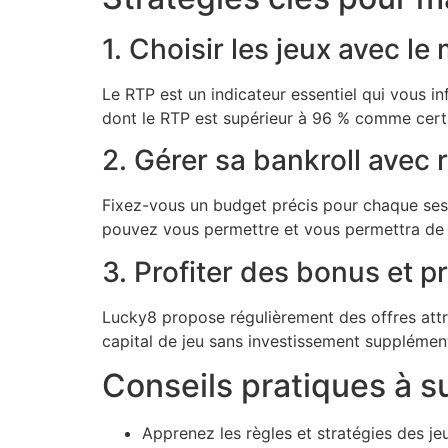
1. Choisir les jeux avec le
Le RTP est un indicateur essentiel qui vous i
dont le RTP est supérieur à 96 % comme certai
2. Gérer sa bankroll avec 
Fixez-vous un budget précis pour chaque sess
pouvez vous permettre et vous permettra de j
3. Profiter des bonus et 
Lucky8 propose régulièrement des offres attr
capital de jeu sans investissement supplément
Conseils pratiques à s
Apprenez les règles et stratégies des jeu