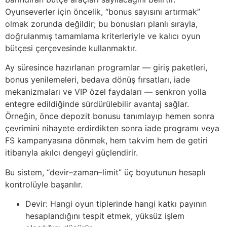
Oyunseverler için öncelik, “bonus sayısını artırmak”
olmak zorunda değildir; bu bonusları planlı sırayla,
doğrulanmış tamamlama kriterleriyle ve kalıcı oyun
bütçesi çerçevesinde kullanmaktır.
Ay süresince hazırlanan programlar — giriş paketleri,
bonus yenilemeleri, bedava dönüş fırsatları, iade
mekanizmaları ve VIP özel faydaları — senkron yolla
entegre edildiğinde sürdürülebilir avantaj sağlar.
Örneğin, önce depozit bonusu tanımlayıp hemen sonra
çevrimini nihayete erdirdikten sonra iade programı veya
FS kampanyasına dönmek, hem takvim hem de getiri
itibarıyla akılcı dengeyi güçlendirir.
Bu sistem, “devir–zaman–limit” üç boyutunun hesaplı
kontrolüyle başarılır.
Devir: Hangi oyun tiplerinde hangi katkı payının
hesaplandığını tespit etmek, yüksüz işlem