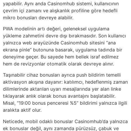
yapabilir. Aynı anda Casinomhub sistemi, kullanıcının
çevrim içi zamanı ve alışkanlık profiline göre hedefli
mikro bonusları devreye alabilir.
PWA modelinin artı değeri, geleneksel uygulama
yükleme zahmetini devre dışı bırakmasıdır. Son kullanıcı
yalnızca web arayüzünde Casinomhub sitesini “ana
ekrana pinle” butonuna basarak, uygulama tadında bir
deneyime geçer. Bu sayede hem bellek israf edilmez
hem de revizyonlar otomatik olarak devreye alınır.
Taşınabilir cihaz bonusları ayrıca push bildirim temelli
aktivasyon akışına dayanır: katılımcı, hedeflenmiş zaman
dilimlerinde aktarılan uyarı mesajlarında yer alan linke
tıklayarak anlık olarak bonus avantajını başlatabilir.
Misal, “19:00 bonus penceresi %5” bildirimi yalnızca ilgili
aralıkta aktif olur.
Neticede, mobil odaklı bonuslar Casinomhub’da yalnızca
ek bonuslar değil, aynı zamanda pürüzsüz, çabuk ve