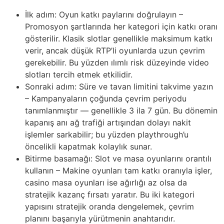
İlk adım: Oyun katkı paylarını doğrulayın –
Promosyon şartlarında her kategori için katkı oranı
gösterilir. Klasik slotlar genellikle maksimum katkı
verir, ancak düşük RTP’li oyunlarda uzun çevrim
gerekebilir. Bu yüzden ılımlı risk düzeyinde video
slotları tercih etmek etkilidir.
Sonraki adım: Süre ve tavan limitini takvime yazın
– Kampanyaların çoğunda çevrim periyodu
tanımlanmıştır — genellikle 3 ila 7 gün. Bu dönemin
kapanış anı ağ trafiği artışından dolayı nakit
işlemler sarkabilir; bu yüzden playthrough’u
öncelikli kapatmak kolaylık sunar.
Bitirme basamağı: Slot ve masa oyunlarını orantılı
kullanın – Makine oyunları tam katkı oranıyla işler,
casino masa oyunları ise ağırlığı az olsa da
stratejik kazanç fırsatı yaratır. Bu iki kategori
yapısını stratejik oranda dengelemek, çevrim
planını başarıyla yürütmenin anahtarıdır.