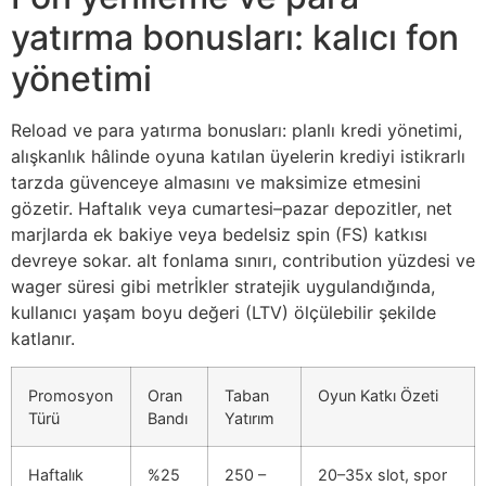
yatırma bonusları: kalıcı fon
yönetimi
Reload ve para yatırma bonusları: planlı kredi yönetimi,
alışkanlık hâlinde oyuna katılan üyelerin krediyi istikrarlı
tarzda güvenceye almasını ve maksimize etmesini
gözetir. Haftalık veya cumartesi–pazar depozitler, net
marjlarda ek bakiye veya bedelsiz spin (FS) katkısı
devreye sokar. alt fonlama sınırı, contribution yüzdesi ve
wager süresi gibi metrİkler stratejik uygulandığında,
kullanıcı yaşam boyu değeri (LTV) ölçülebilir şekilde
katlanır.
Promosyon
Oran
Taban
Oyun Katkı Özeti
Türü
Bandı
Yatırım
Haftalık
%25
250 –
20–35x slot, spor