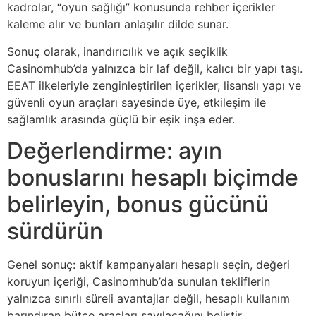
kadrolar, “oyun sağlığı” konusunda rehber içerikler
kaleme alır ve bunları anlaşılır dilde sunar.
Sonuç olarak, inandırıcılık ve açık seçiklik
Casinomhub’da yalnızca bir laf değil, kalıcı bir yapı taşı.
EEAT ilkeleriyle zenginleştirilen içerikler, lisanslı yapı ve
güvenli oyun araçları sayesinde üye, etkileşim ile
sağlamlık arasında güçlü bir eşik inşa eder.
Değerlendirme: ayın
bonuslarını hesaplı biçimde
belirleyin, bonus gücünü
sürdürün
Genel sonuç: aktif kampanyaları hesaplı seçin, değeri
koruyun içeriği, Casinomhub’da sunulan tekliflerin
yalnızca sınırlı süreli avantajlar değil, hesaplı kullanım
barındıran bütçe araçları sayılacağını belirtir.