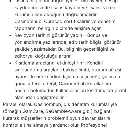
Lisans bilgilerini doğrulayın – Tüm üyeler, hesap
kaydı öncesinde lisans kaydını ve lisansı veren
kurumun kim olduğunu doğrulamalıdır.
Casinomhub, Curacao sertifikalıdır ve denetim
raporlarını belirgin biçimde erişime açar.
Revizyon tarihini görünür yapın – Bonus ve
yönlendirme yazılarında, edit tarih bilgisi görünür
şekilde yazılmalıdır. Bu, bilginin geçerliliğini ve
editoryal doğruluğu artırır.
Kısıtlama araçlarını etkinleştirin – Kendini
sınırlandırma araçları (bakiye limiti, oturum süresi
uyarısı, kendi kendini dışlama seçeneği) yalnızca
gönüllü tercih değil, Casinomhub kurallarının
önemli bölümüdür. Kullanıcılar bu kısıtlamaları profil
alanından değiştirebilir.
Paralel olarak Casinomhub, dış denetim kurumlarıyla
(örneğin GamCare, BeGambleAware gibi) bağlantı
kurarak müşterilerin problemli oyun davranışlarını
kontrol altına almaya yardımcı olur. Profesyonel