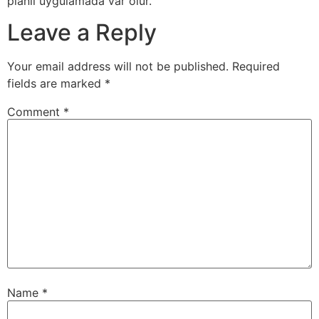
planlı uygulamada var olur.
Leave a Reply
Your email address will not be published.
Required
fields are marked
*
Comment
*
Name
*