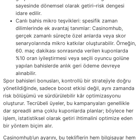
sayesinde dönemsel olarak getiri–risk dengesi
idare edilir.
Canlı bahis mikro teşvikleri: spesifik zaman
dilimlerinde ek avantaj tanımlar: Casinomhub,
gerçek zamanlı süreçte özel anlarda veya skor
senaryolarında mikro katkılar oluşturabilir. Örneğin,
60. maç dakikası sonrasında verilen kuponlarda
%10 oran iyileştirmesi veya seçili oyuncu golüne
yapılan bahislerde anlık geri ödeme devreye
alınabilir.
Spor bahisleri bonusları, kontrollü bir stratejiyle doğru
yönetildiğinde, sadece boost etkisi değil, aynı zamanda
risk bölüşümü ve sürdürülebilir kâr optimizasyonu
oluşturur. Tecrübeli üyeler, bu kampanyaları genellikle
dar spreadli ama çoklu kuponlarda planlar; böylece her
işlem, istatistiksel olarak getiri ihtimalini optimize eden
bir yöntem biçim alır.
Casinomhub’un ayarını, bu tekliflerin hem bilgisayar hem