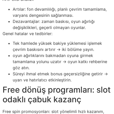
Artılar: fon devamlılığı, planlı çevrim tamamlama,
varyans dengesinin sağlanması.
Dezavantajlar: zaman baskısı, oyun ağırlığı
değişiklikleri, geçerli olmayan oyunlar.
Genel hatalar ve tedbirler:
Tek hamlede yüksek bakiye yüklemesi işlemek
çevrim baskısını artırır → iki bölüme yayın.
oyun ağırlıklarını bakmadan oyuna girmek
tamamlama yolunu uzatır → oyun katkı rehberine
göz atın.
Süreyi ihmal etmek bonus geçersizliğine getirir →
uyarı ve hatırlatıcı etkinleştirin.
Free dönüş programları: slot
odaklı çabuk kazanç
Free spin promosyonları: slot yönelimli hızlı kazanım,