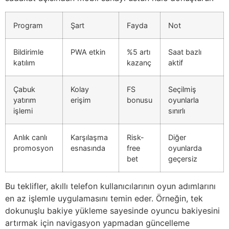
Program
Şart
Fayda
Not
Bildirimle
PWA etkin
%5 artı
Saat bazlı
katılım
kazanç
aktif
Çabuk
Kolay
FS
Seçilmiş
yatırım
erişim
bonusu
oyunlarla
işlemi
sınırlı
Anlık canlı
Karşılaşma
Risk-
Diğer
promosyon
esnasında
free
oyunlarda
bet
geçersiz
Bu teklifler, akıllı telefon kullanıcılarının oyun adımlarını
en az işlemle uygulamasını temin eder. Örneğin, tek
dokunuşlu bakiye yükleme sayesinde oyuncu bakiyesini
artırmak için navigasyon yapmadan güncelleme