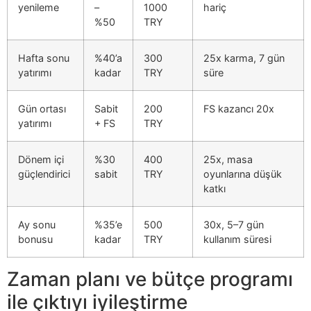
yenileme
–
1000
hariç
%50
TRY
Hafta sonu
%40’a
300
25x karma, 7 gün
yatırımı
kadar
TRY
süre
Gün ortası
Sabit
200
FS kazancı 20x
yatırımı
+ FS
TRY
Dönem içi
%30
400
25x, masa
güçlendirici
sabit
TRY
oyunlarına düşük
katkı
Ay sonu
%35’e
500
30x, 5–7 gün
bonusu
kadar
TRY
kullanım süresi
Zaman planı ve bütçe programı
ile çıktıyı iyileştirme