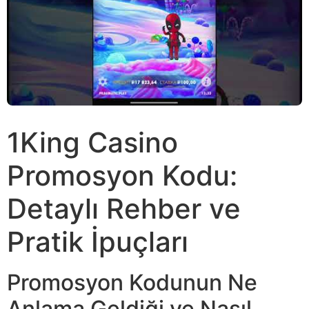
1King Casino
Promosyon Kodu:
Detaylı Rehber ve
Pratik İpuçları
Promosyon Kodunun Ne
Anlama Geldiği ve Nasıl