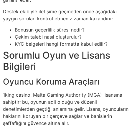
garanti eder.
Destek ekibiyle iletişime geçmeden önce aşağıdaki
yaygın soruları kontrol etmeniz zaman kazandırır:
Bonusun geçerlilik süresi nedir?
Çekim talebi nasıl oluşturulur?
KYC belgeleri hangi formatta kabul edilir?
Sorumlu Oyun ve Lisans
Bilgileri
Oyuncu Koruma Araçları
1king casino, Malta Gaming Authority (MGA) lisansına
sahiptir; bu, oyunun adil olduğu ve düzenli
denetimlerden geçtiği anlamına gelir. Lisans, oyuncuların
haklarını koruyan bir çerçeve sağlar ve bahislerin
şeffaflığını güvence altına alır.