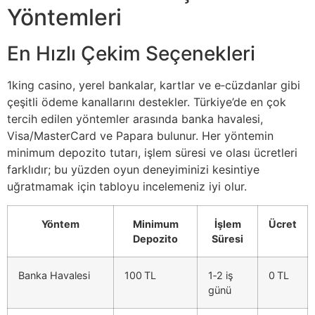
Yöntemleri
En Hızlı Çekim Seçenekleri
1king casino, yerel bankalar, kartlar ve e‑cüzdanlar gibi
çeşitli ödeme kanallarını destekler. Türkiye’de en çok
tercih edilen yöntemler arasında banka havalesi,
Visa/MasterCard ve Papara bulunur. Her yöntemin
minimum depozito tutarı, işlem süresi ve olası ücretleri
farklıdır; bu yüzden oyun deneyiminizi kesintiye
uğratmamak için tabloyu incelemeniz iyi olur.
Yöntem
Minimum
İşlem
Ücret
Depozito
Süresi
Banka Havalesi
100 TL
1‑2 iş
0 TL
günü