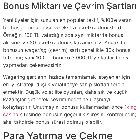
Bonus Miktarı ve Çevrim Şartları
Yeni üyeler için sunulan en popüler teklif, %100’e varan
bir hoşgeldin bonusu ve ekstra ücretsiz dönüşlerdir.
Örneğin, 100 TL yatırdığınızda aynı miktarda bonus
alırsınız ve 20 ücretsiz dönüş kazanırsınız. Ancak bu
bonusun
wagering
(çevrim) şartı genellikle 30x bonus
tutarıdır; yani 100 TL bonusu 3.000 TL’ye kadar bahis
yapmadan çekemezsiniz.
Wagering şartlarını hızlıca tamamlamak isteyenler için
en iyi strateji, düşük volatiliteye sahip slotları tercih
etmektir. Düşük volatilite oyunları, daha sık ve küçük
kazançlar getirerek çevrim hedefine ulaşmayı
kolaylaştırır. Unutmayın, bonusu kullanmadan önce
1king
casino
sitesinde bonusun geçerlilik süresini kontrol edin;
aksi takdirde bonus süresi dolmuş olabilir.
Para Yatırma ve Çekme