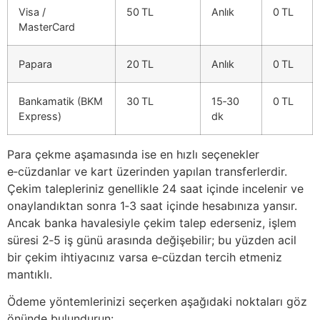
Visa /
50 TL
Anlık
0 TL
MasterCard
Papara
20 TL
Anlık
0 TL
Bankamatik (BKM
30 TL
15‑30
0 TL
Express)
dk
Para çekme aşamasında ise en hızlı seçenekler
e‑cüzdanlar ve kart üzerinden yapılan transferlerdir.
Çekim talepleriniz genellikle 24 saat içinde incelenir ve
onaylandıktan sonra 1‑3 saat içinde hesabınıza yansır.
Ancak banka havalesiyle çekim talep ederseniz, işlem
süresi 2‑5 iş günü arasında değişebilir; bu yüzden acil
bir çekim ihtiyacınız varsa e‑cüzdan tercih etmeniz
mantıklı.
Ödeme yöntemlerinizi seçerken aşağıdaki noktaları göz
önünde bulundurun: