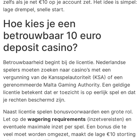
zelfs als je net €10 op je account zet. Het idee is simpel:
lage drempel, snelle start.
Hoe kies je een
betrouwbaar 10 euro
deposit casino?
Betrouwbaarheid begint bij de licentie. Nederlandse
spelers moeten zoeken naar casino’s met een
vergunning van de Kansspelautoriteit (KSA) of een
gerenommeerde Malta Gaming Authority. Een geldige
licentie betekent dat er toezicht is op eerlijk spel en dat
je rechten beschermd zijn.
Naast licentie spelen bonusvoorwaarden een grote rol.
Let op de
wagering requirements
(inzetvereisten) en
eventuele maximale inzet per spel. Een bonus die te
veel moet worden omgezet, maakt de lage €10 storting